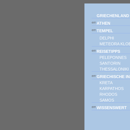
GRIECHENLAND
ATHEN
TEMPEL
DELPHI
METEORA KLO
REISETIPPS
PELEPONNES
SANTORIN
THESSALONIKI
GRIECHISCHE I
KRETA
KARPATHOS
RHODOS
SAMOS
WISSENSWERT